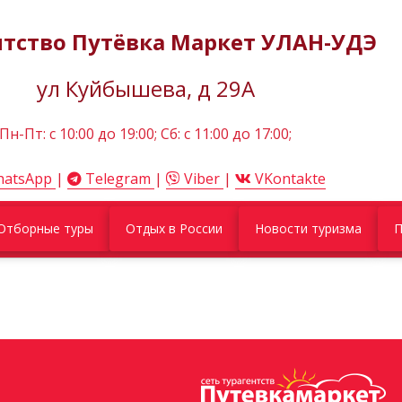
нтство Путёвка Маркет УЛАН-УДЭ
ул Куйбышева, д 29А
Пн-Пт: c 10:00 до 19:00; Сб: с 11:00 до 17:00;
atsApp
|
Telegram
|
Viber
|
VKontakte
Отборные туры
Отдых в России
Новости туризма
П