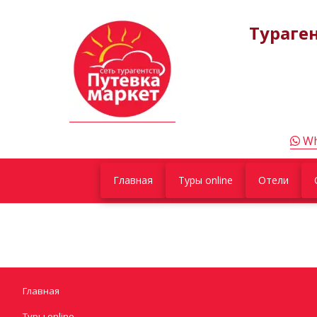
Тураге
Wh
Главная
Туры online
Отели
Главная
Туры online